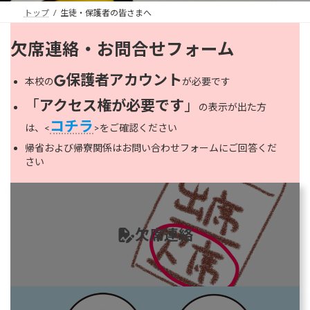
トップ
生徒・保護者の皆さまへ
欠席連絡・お問合せフォーム
保護者アカウント
本校の
が必要です
「
アクセス権が必要です
」
の表示が出た方
コチラ
は、<
>をご確認ください
帰省および帰寮関係はお問い合わせフォームにご回答くだ
さい
カ
バ
ー
リ
欠席連絡
ン
ク
カ
バ