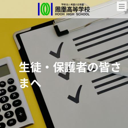
コ
ナ
ン
ビ
テ
ゲ
ン
ー
ツ
シ
へ
ョ
ス
ン
キ
に
ッ
移
プ
動
生徒・保護者の皆さ
まへ