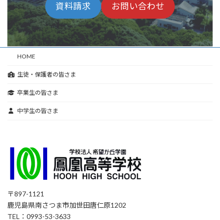
グ
グ
資料請求
お問い
合わせ
ル
ル
ー
ー
プ
プ
リ
リ
HOME
ン
ン
ク
ク
生徒・保護者の皆さま
卒業生の皆さま
中学生の皆さま
〒897-1121
鹿児島県南さつま市加世田唐仁原1202
TEL：0993-53-3633