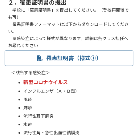
２．
罹患証明書の提出
学校に「罹患証明書」を提出してください。（登校再開後で
も可）
罹患証明書フォーマットは以下からダウンロードしてくださ
い。
※感染症によって様式が異なります。詳細は各クラス担任へ
お尋ねください
罹患証明書（様式①）
＜該当する感染症＞
新型コロナウイルス
インフルエンザ（Ａ・Ｂ型）
風疹
麻疹
流行性耳下腺炎
水痘
流行性角・急性出血性結膜炎