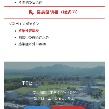
その他の伝染病
罹患証明書（様式②）
＜該当する感染症＞
感染性胃腸炎
様式①の感染症以外
感染症以外の疾病
0993-53-3633
TEL:
受付時間：平日 9:00～17:00
定休日：土・日曜日、祝日