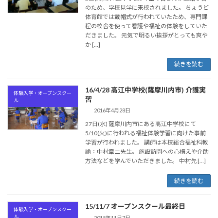
のため、学校見学に来校されました。 ちょうど
体育館では戴帽式が行われていたため、専門課
程の校舎を使って看護や福祉の体験をしていた
だきました。 元気で明るい挨拶がとっても爽や
か […]
続きを読む
16/4/28 高江中学校(薩摩川内市) 介護実
体験入学・オープンスクー
習
ル
2016年4月28日
27日(水) 薩摩川内市にある高江中学校にて
5/10(火)に行われる福祉体験学習に向けた事前
学習が行われました。 講師は本校総合福祉科教
諭：中村章二先生。 施設訪問への心構えや介助
方法などを学んでいただきました。 中村先 […]
続きを読む
15/11/7 オープンスクール最終日
体験入学・オープンスクー
ル
2015年11月7日