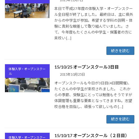
本日で平成27年度の体験入学・オープンスクー
ル全日程が終了しました。 最終日は、主に県外
からの中学生が参加。希望する学科の説明・体
験に真剣な眼差しで取り組んでいました。 さ
て、今年度もたくさんの中学生・保護者の方に
来校い […]
続きを読む
15/10/25 オープンスクール3日目
体験入学・オープンスクー
ル
2015年10月25日
オープンスクールも今日が3日目(4日間開催)、
たくさんの中学生が来校されました。 これか
らの季節、受験生にとっては勉強もそうですが
体調管理も重要な要素となってきますね。志望
校合格を目指し、頑張って欲しいもの […]
続きを読む
15/10/17 オープンスクール（２日目）
体験入学・オープンスクー