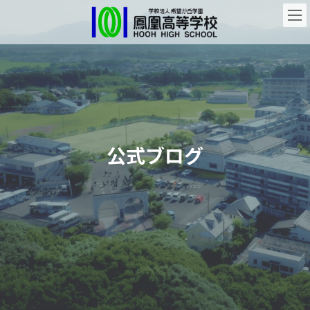
コ
ナ
ン
ビ
テ
ゲ
ン
ー
ツ
シ
へ
ョ
ス
ン
キ
に
ッ
移
プ
動
公式ブログ