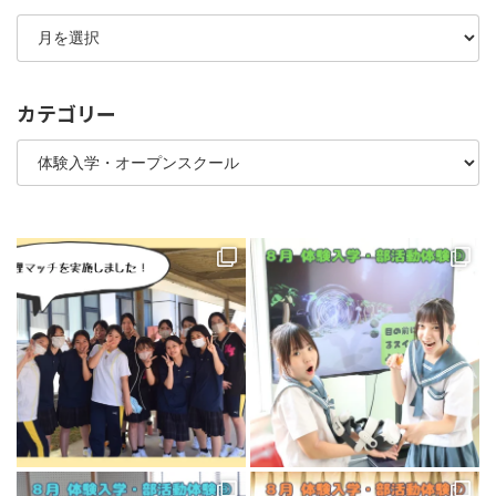
ア
ジ
ー
カ
送
イ
ブ
り
カテゴリー
カ
テ
ゴ
リ
ー