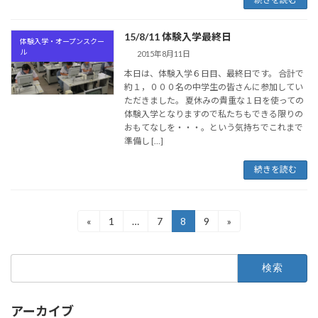
15/8/11 体験入学最終日
体験入学・オープンスクー
ル
2015年8月11日
本日は、体験入学６日目、最終日です。 合計で
約１，０００名の中学生の皆さんに参加してい
ただきました。 夏休みの貴重な１日を使っての
体験入学となりますので私たちもできる限りの
おもてなしを・・・。という気持ちでこれまで
準備し […]
続きを読む
投
«
1
…
7
8
9
»
固
固
固
固
定
定
定
定
稿
ペ
ペ
ペ
ペ
検
ー
ー
ー
ー
の
索:
ジ
ジ
ジ
ジ
ペ
アーカイブ
ー