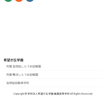
希望が丘学園
附属 加世田しらうめ幼稚園
附属 鴨池しらうめ幼稚園
加世田自動車学校
Copyright © 学校法人希望が丘学園 鳳凰高等学校 All Rights Reserved.