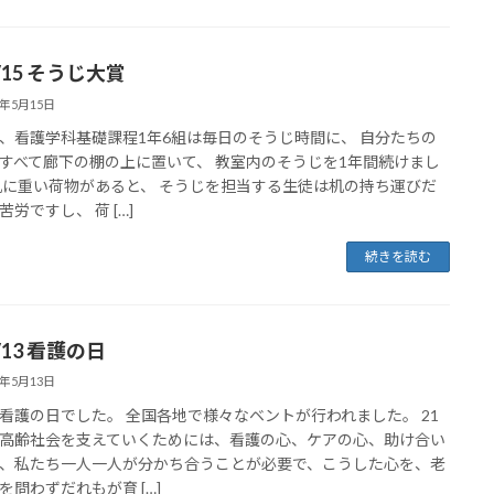
5/15 そうじ大賞
5年5月15日
、看護学科基礎課程1年6組は毎日のそうじ時間に、 自分たちの
すべて廊下の棚の上に置いて、 教室内のそうじを1年間続けまし
机に重い荷物があると、 そうじを担当する生徒は机の持ち運びだ
苦労ですし、 荷 […]
続きを読む
5/13 看護の日
5年5月13日
看護の日でした。 全国各地で様々なベントが行われました。 21
高齢社会を支えていくためには、看護の心、ケアの心、助け合い
、私たち一人一人が分かち合うことが必要で、こうした心を、老
を問わずだれもが育 […]