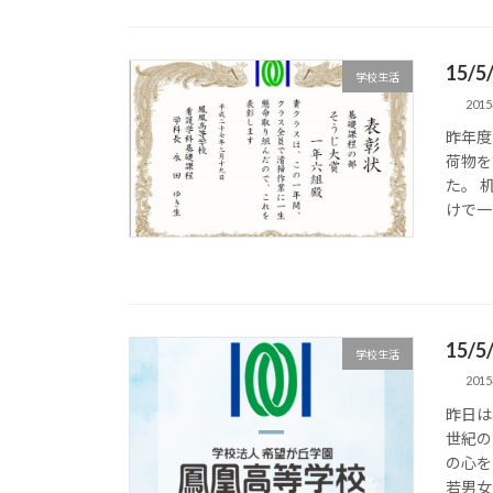
15/
学校生活
201
昨年度
荷物を
た。 
けで一
15/
学校生活
201
昨日は
世紀の
の心を
若男女