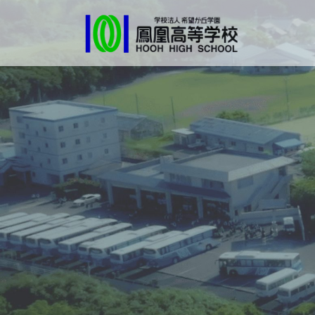
コ
ナ
ン
ビ
テ
ゲ
ン
ー
ツ
シ
へ
ョ
ス
ン
キ
に
ッ
移
プ
動