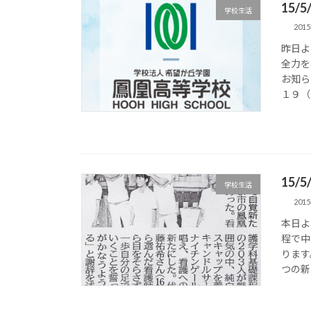
15/
学校生活
201
昨日よ
全力を
お知ら
１９（日
15/
学校生活
201
本日よ
程で中
ります
つの新