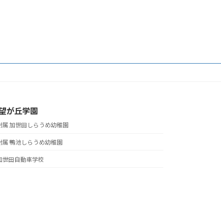
望が丘学園
附属 加世田しらうめ幼稚園
附属 鴨池しらうめ幼稚園
加世田自動車学校