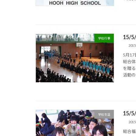
15/
学校行事
201
5月1
総合体
を贈る
活動の
15/
学校生活
201
総合福