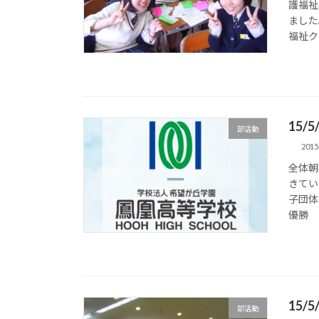
護福祉
ました
福祉ク
15/
部活動
201
全体朝
きてい
子団体
優勝 
15/
部活動