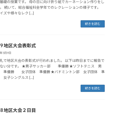
基礎の授業です。 母の日に向け折り紙でカーネーション作りをし
。 続いて、総合福祉科全学年でのレクレーションの様子です。
イズや様々なレク […]
続きを読む
5/9 地区大会表彰式
5年5月9日
礼で地区大会の表彰式が行われました。 以下は昨日までに報告で
ない分です。 ★男子サッカー部 準優勝 ★ソフトテニス 男
 準優勝 女子団体 準優勝 ★バドミントン部 女子団体 準
女子シングルス […]
続きを読む
5/8 地区大会２日目