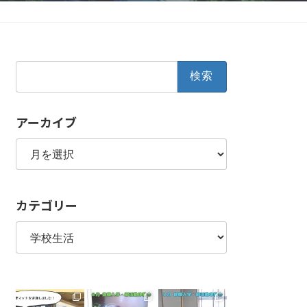
検
索:
アーカイブ
ア
ー
カ
イ
カテゴリー
ブ
カ
テ
ゴ
リ
ー