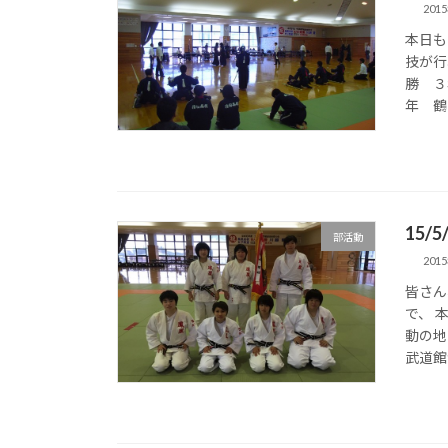
201
本日も
技が行
勝 ３
年 鶴
15/
部活動
201
皆さん
で、 
動の地
武道館