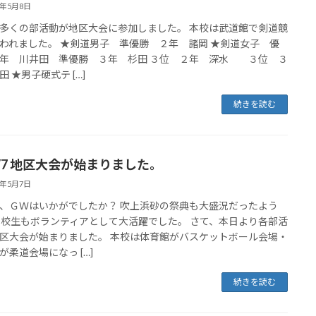
5年5月8日
多くの部活動が地区大会に参加しました。 本校は武道館で剣道競
われました。 ★剣道男子 準優勝 ２年 諸岡 ★剣道女子 優
年 川井田 準優勝 ３年 杉田 ３位 ２年 深水 ３位 ３
田 ★男子硬式テ […]
続きを読む
5/7 地区大会が始まりました。
5年5月7日
、ＧＷはいかがでしたか？ 吹上浜砂の祭典も大盛況だったよう
本校生もボランティアとして大活躍でした。 さて、本日より各部活
区大会が始まりました。 本校は体育館がバスケットボール会場・
が柔道会場になっ […]
続きを読む