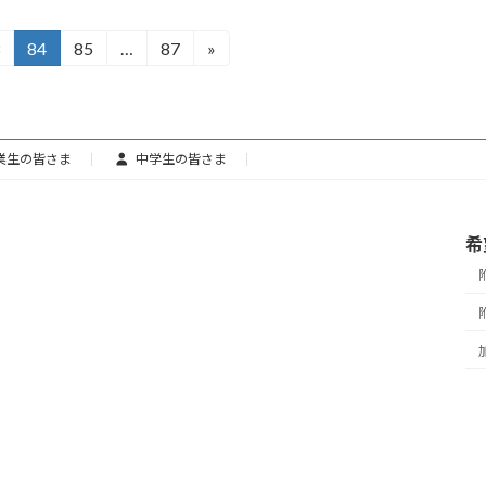
84
85
…
87
»
固
固
固
定
定
定
ペ
ペ
ペ
ー
ー
ー
ジ
ジ
ジ
業生の皆さま
中学生の皆さま
希