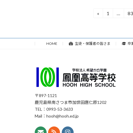
投
«
1
…
83
固
固
定
定
稿
ペ
ペ
の
ー
ー
ジ
ジ
HOME
生徒・保護者の皆さま
卒
ペ
ー
ジ
送
り
〒897-1121
鹿児島県南さつま市加世田唐仁原1202
TEL：0993-53-3633
Mail：hooh@hooh.ed.jp