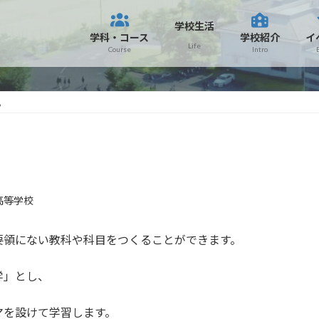
学校生活
学科・コース
学校紹介
イ
Life
Course
Intro
す。
。
高等学校
要領にない教科や科目をつくることができます。
学」とし、
マを設けて学習します。