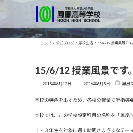
コ
ナ
ン
ビ
テ
ゲ
ン
ー
ツ
シ
へ
ョ
トップ
公式ブログ
学校生活
15/6/12 授業風景で
ス
ン
キ
に
ッ
移
15/6/12 授業風景です
プ
動
最
2015年6月12日
2026年6月5日
鳳凰
終
更
学校の特色を出すため、各校の裁量で学指導
新
日
時
本校では、この学校設定科目の名称を「鳳凰
:
１・３年生を対象に週１時間さまざまなテー