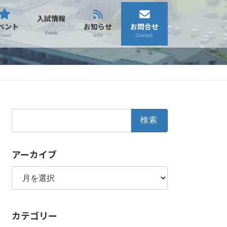
入試情報
ベント
お知らせ
お問合せ
Exam
Event
Info
Contact
検
索:
アーカイブ
ア
ー
カ
イ
カテゴリー
ブ