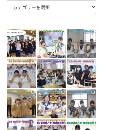
カ
テ
ゴ
リ
ー