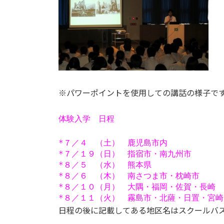
※パワーポイントを使用しての講話の様子で
体験入学 日程
*７／４ （土） 鹿児島市内
*７／１９（日） 指宿市・南九州市
*８／５ （水） 熊本県
*８／６ （木） 南さつま市・枕崎市
*８／１０（月） 大隅・福岡・佐賀・長崎
*８／１１（火） 霧島市・北薩・日置・宮崎
日程の後に記載してある地区名はスクールバ