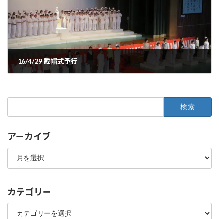
16/4/29 戴帽式予行
2016年4月30日
検
索:
アーカイブ
ア
ー
カ
イ
ブ
カテゴリー
カ
テ