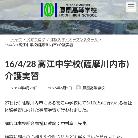
コ
ナ
ン
ビ
テ
ゲ
ン
ー
ツ
シ
へ
ョ
ス
ン
トップ
公式ブログ
体験入学・オープンスクール
16/4/28 高江中学校(薩摩川内市) 介護実習
キ
に
ッ
移
プ
動
16/4/28 高江中学校(薩摩川内市)
介護実習
最
2016年4月28日
2026年6月5日
鳳凰高等学校
終
更
27日(水) 薩摩川内市にある高江中学校にて5/10(火)に行われる福祉
新
日
体験学習に向けた事前学習が行われました。
時
:
講師は本校総合福祉科教諭：中村章二先生。
施設訪問への心構えや介助方法などを学んでいただきました。