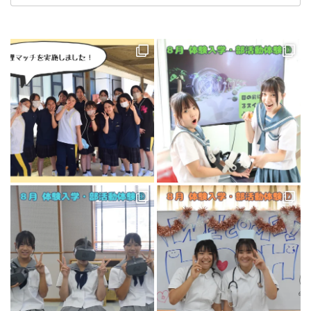
ゴ
リ
ー