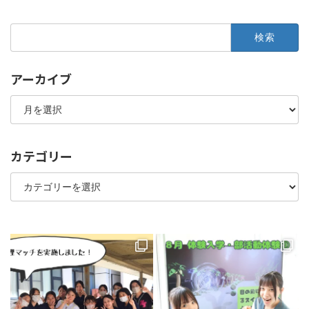
検
索:
アーカイブ
ア
ー
カ
イ
ブ
カテゴリー
カ
テ
ゴ
リ
ー