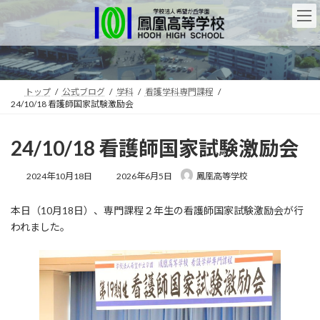
コ
ナ
ン
ビ
テ
ゲ
ン
ー
ツ
シ
へ
ョ
ス
ン
トップ
公式ブログ
学科
看護学科専門課程
24/10/18 看護師国家試験激励会
キ
に
ッ
移
プ
動
24/10/18 看護師国家試験激励会
最
2024年10月18日
2026年6月5日
鳳凰高等学校
終
更
本日（10月18日）、専門課程２年生の看護師国家試験激励会が行
新
日
われました。
時
: