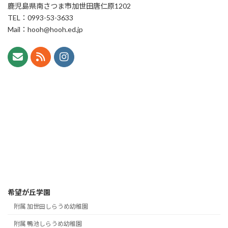
鹿児島県南さつま市加世田唐仁原1202
TEL：0993-53-3633
Mail：hooh@hooh.ed.jp
希望が丘学園
附属 加世田しらうめ幼稚園
附属 鴨池しらうめ幼稚園