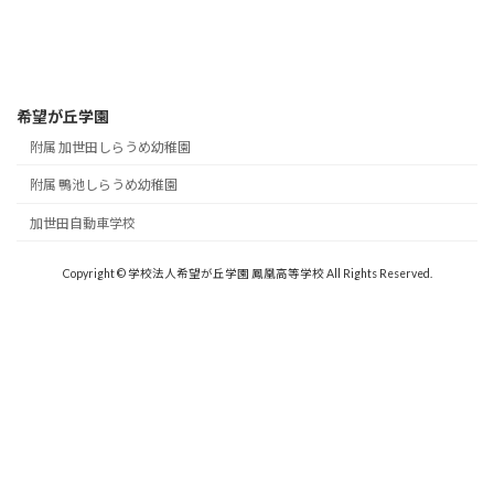
希望が丘学園
附属 加世田しらうめ幼稚園
附属 鴨池しらうめ幼稚園
加世田自動車学校
Copyright © 学校法人希望が丘学園 鳳凰高等学校 All Rights Reserved.