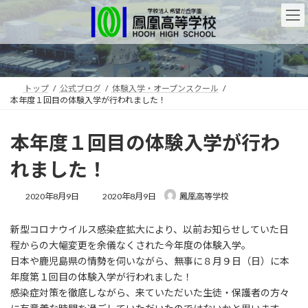
コ
ナ
ン
ビ
テ
ゲ
ン
ー
ツ
シ
へ
ョ
ス
ン
トップ
公式ブログ
体験入学・オープンスクール
本年度１回目の体験入学が行われました！
キ
に
ッ
移
プ
動
本年度１回目の体験入学が行わ
れました！
最
2020年8月9日
2020年8月9日
鳳凰高等学校
終
更
新型コロナウイルス感染症拡大により、以前お知らせしていた日
新
日
程からの大幅変更を余儀なくされた今年度の体験入学。
時
日本や鹿児島県の情勢を伺いながら、無事に８月９日（日）に本
:
年度第１回目の体験入学が行われました！
感染症対策を徹底しながら、来ていただいた生徒・保護者の方々