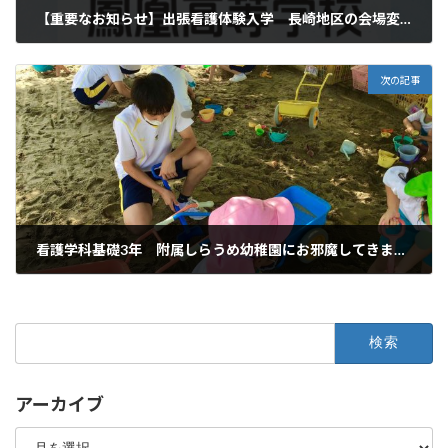
【重要なお知らせ】出張看護体験入学 長崎地区の会場変更 と 諫早地区の中止について ＊9/6更新
2020年9月6日
次の記事
看護学科基礎3年 附属しらうめ幼稚園にお邪魔してきました
2020年9月10日
検
索:
アーカイブ
ア
ー