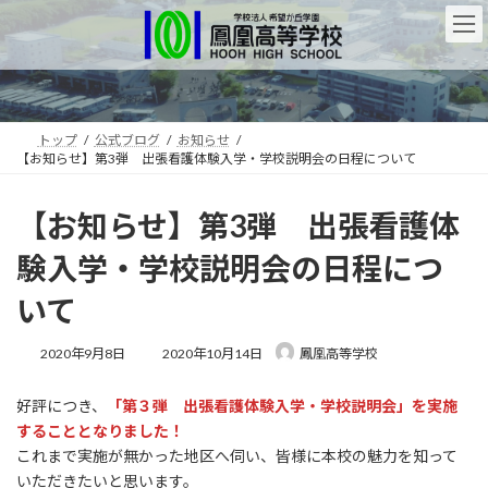
コ
ナ
ン
ビ
テ
ゲ
ン
ー
ツ
シ
へ
ョ
ス
ン
トップ
公式ブログ
お知らせ
【お知らせ】第3弾 出張看護体験入学・学校説明会の日程について
キ
に
ッ
移
プ
動
【お知らせ】第3弾 出張看護体
験入学・学校説明会の日程につ
いて
最
2020年9月8日
2020年10月14日
鳳凰高等学校
終
更
好評につき、
「第３弾 出張看護体験入学・学校説明会」を実施
新
日
することとなりました！
時
これまで実施が無かった地区へ伺い、皆様に本校の魅力を知って
:
いただきたいと思います。