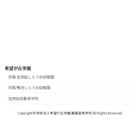
希望が丘学園
附属 加世田しらうめ幼稚園
附属 鴨池しらうめ幼稚園
加世田自動車学校
Copyright © 学校法人希望が丘学園 鳳凰高等学校 All Rights Reserved.