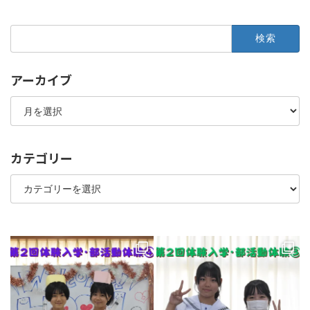
2019年12月12日
検
索:
アーカイブ
ア
ー
カ
イ
ブ
カテゴリー
カ
テ
ゴ
リ
ー