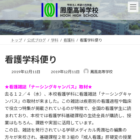
コ
ナ
ン
ビ
テ
ゲ
ン
ー
ツ
シ
へ
ョ
ス
ン
トップ
公式ブログ
学科
看護科
看護学科便り
キ
に
ッ
移
看護学科便り
プ
動
最
2019年12月11日
2019年12月11日
鳳凰高等学校
終
更
★看護雑誌「ナーシングキャンバス」取材★
新
日
去る１２／４（水）、本校看護学科に看護雑誌「ナーシングキャ
時
ンバス」の取材が来ました。この雑誌は疾患別の看護過程や臨床
:
で役立つ特集が掲載されているのが特徴で、全国の看護学生に読
まれており、本校では看護学科基礎課程の生徒全員が購読し、授
業はもちろん、課題や実習に活用しています。
この日、雑誌を発行されている学研メディカル秀潤社の編集の
方々が来校され、基礎課程２年３組の『成人看護』肝硬変の授業